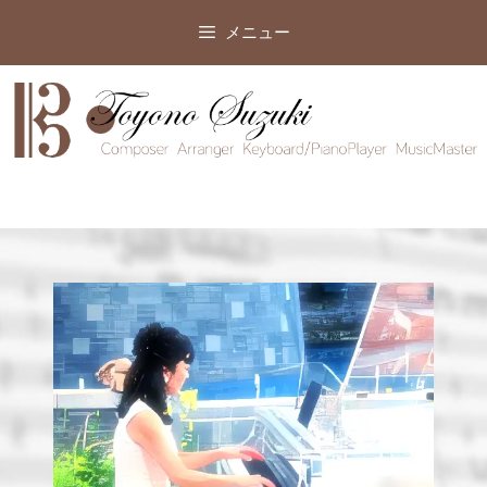
コ
メニュー
ン
テ
ン
ツ
へ
ス
キ
ッ
プ