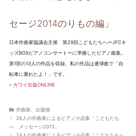
セージ2014のりもの編」
日本作曲家協議会主催 第29回こどもたちへーJFCキ
ッズBOXピアノコンサートーに準拠したピアノ曲集。
第1部の13人の作品を収録。私の作品は連弾曲で「自
転車に乗れたよ！」です。
–
カワイ出版ONLINE
カ
作曲家
、
出版物
テ
28人の作曲家によるピアノ小品集「こどもたち
ゴ
へ メッセージ2013」
リ
24人の作曲家によるピアノ小品集「こどもたちへ