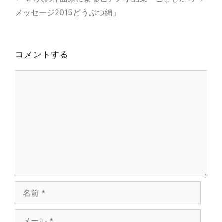
ー
メッセージ2015どうぶつ編」
コメントする
コ
メ
ン
ト
名
前
メ