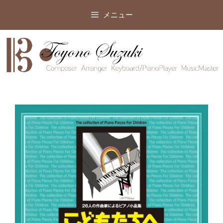
コ
メニュー
ン
テ
ン
ツ
へ
ス
キ
ッ
プ