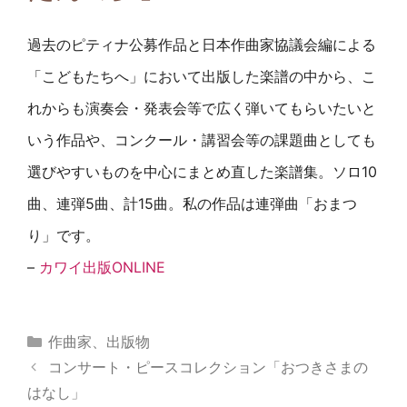
過去のピティナ公募作品と日本作曲家協議会編による
「こどもたちへ」において出版した楽譜の中から、こ
れからも演奏会・発表会等で広く弾いてもらいたいと
いう作品や、コンクール・講習会等の課題曲としても
選びやすいものを中心にまとめ直した楽譜集。ソロ10
曲、連弾5曲、計15曲。私の作品は連弾曲「おまつ
り」です。
–
カワイ出版ONLINE
カ
作曲家
、
出版物
テ
コンサート・ピースコレクション「おつきさまの
ゴ
はなし」
リ