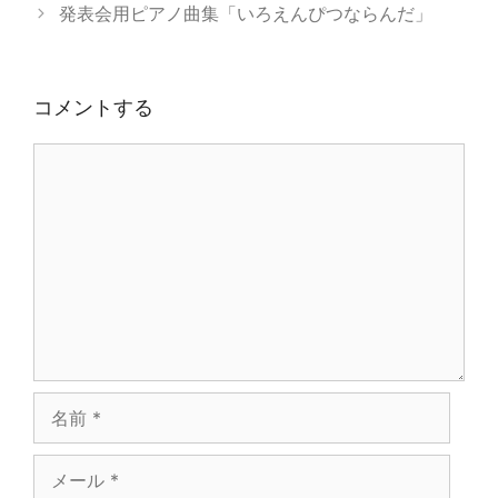
発表会用ピアノ曲集「いろえんぴつならんだ」
ー
コメントする
コ
メ
ン
ト
名
前
メ