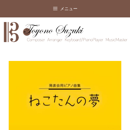
コ
メニュー
ン
テ
ン
ツ
へ
ス
キ
ッ
プ