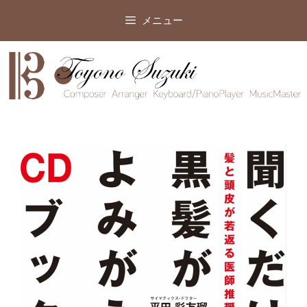
コ
メニュー
ン
テ
ン
ツ
へ
ス
キ
ッ
プ