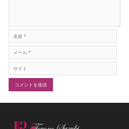
名
前
メ
ー
サ
ル
イ
ト