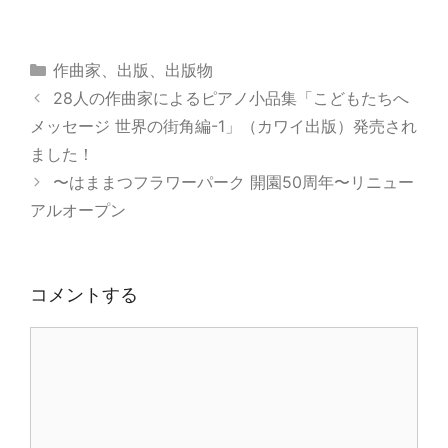
カ
作曲家
、
出版
、
出版物
テ
28人の作曲家によるピアノ小品集「こどもたちへ
ゴ
メッセージ 世界の街角編-1」（カワイ出版）発売され
リ
ました！
ー
〜はままつフラワーパーク 開園50周年〜リニュー
アルオープン
コメントする
コ
メ
ン
ト