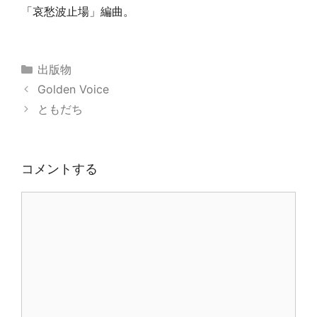
「哀愁波止場」編曲。
カ
出版物
テ
Golden Voice
ゴ
ともだち
リ
ー
コメントする
コ
メ
ン
ト