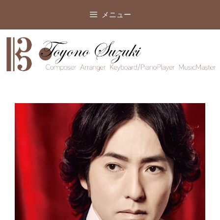
コ
メニュー
ン
テ
ン
ツ
へ
ス
キ
ッ
プ