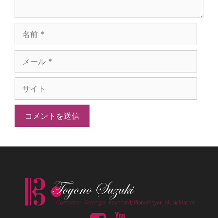
名
前
メ
ー
サ
ル
イ
ト